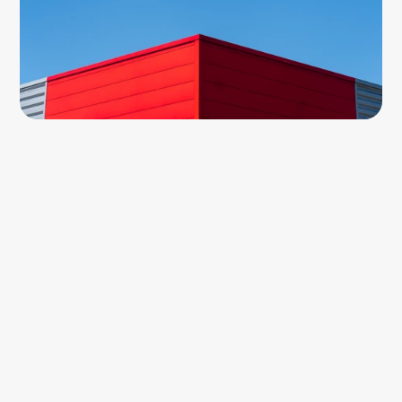
électrique 
pour tous vos 
besoins.
Informations
À propos
Activités
4 Allée Romain Roland, 76410 Saint-
Réalisations
Aubin-lès-Elbeuf
Carrières
Contact
Z
o
n
e
d
'
i
n
t
e
r
v
e
n
t
i
o
n
:
S
e
i
n
e
-
M
a
r
i
t
i
m
e
,
E
u
r
e
&
d
é
p
a
r
t
e
m
e
n
t
s
l
i
m
i
t
r
o
p
h
e
s
.
02 35 67 58 68
Linkedin